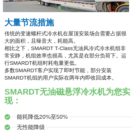
大量节流措施
传统的变速螺杆式冷水机在屋顶安装场合需要占据很
大的面积，且噪音大，耗能高。
相比之下，
SMARDT T-Class
无油风冷式冷水机组非
常安静，机组效率也很高，尤其是在部分负荷下。运
行
SMARDT
机组时耗电量更低。
多数
SMARDT
客户实现了即时节能，部分安装
SMARDT
机组的用户实际在两年内即收回成本。
SMARDT无油磁悬浮冷水机为您实
现：
能耗降低20%至50%
无性能降级