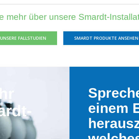
e mehr über unsere Smardt-Installa
E UNSERE FALLSTUDIEN
SMARDT PRODUKTE ANSEHEN
hr
Spreche
einem 
rdt-
herausz
welches