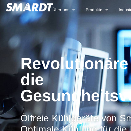
Über uns
Produkte
Indus
Revolutionäre
die
Gesundheitsv
Ölfreie Kühlgeräte von S
Optimale Kühlung für die