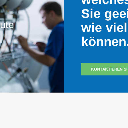
Sie gee
ute
wie vie
können
KONTAKTIEREN SI