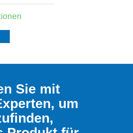
tionen
n Sie mit
Experten, um
ufinden,
 Produkt für