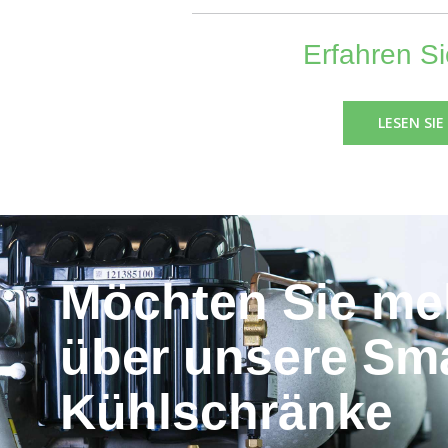
Erfahren Si
LESEN SI
Möchten Sie me
über unsere Sma
Kühlschränke