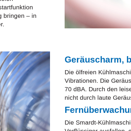
startfunktion
 bringen – in
r.
Geräuscharm, b
Die ölfreien Kühlmasc
Vibrationen. Die Geräus
70 dBA. Durch den leis
nicht durch laute Geräu
Fernüberwachu
Die Smardt-Kühlmaschin
Verflüssiger ausfallen