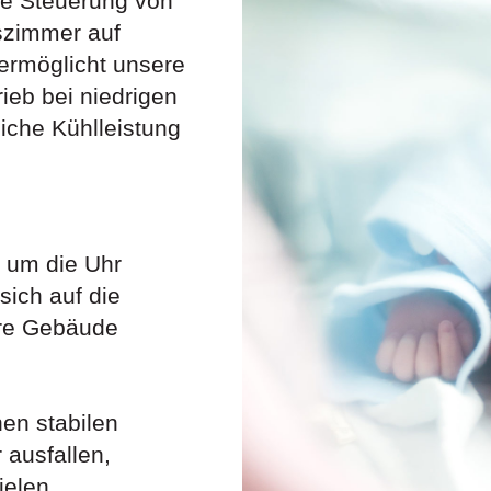
se Steuerung von
szimmer auf
ermöglicht unsere
rieb bei niedrigen
liche Kühlleistung
 um die Uhr
sich auf die
hre Gebäude
en stabilen
 ausfallen,
ielen