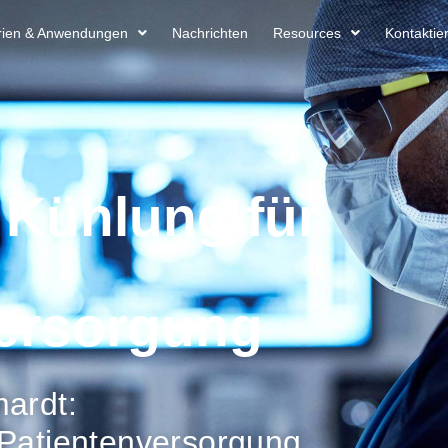
trien & Anwendungen
Nachrichten
Resources
Kontaktie
 Kühlung für
ersorgung
mardt:
 Patientenversorgung.